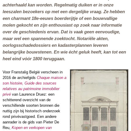
achterhaald kan worden. Regelmatig duiken er in onze
leeszalen bezoekers op met een dergelijke vraag. Ze hebben
een charmant 18e-eeuws boerderijtje of een bouwvallige
molen gekocht en zijn enthousiast op zoek naar informatie
over de geschiedenis ervan. Dat is vaak geen eenvoudige,
maar wel een spannende zoektocht. Notariële akten,
oorlogsschadedossiers en kadasterplannen leveren
belangrijke bouwstenen. En wie écht geluk heeft, kan tot een
heel eind vóór 1800 teruggaan.
Voor Franstalig België verscheen in
2016 de archiefgids
Chaque maison a
son histoire, Guide des sources
relatives au patrimoine immobilier
privé
van Laurence Druez: een
schitterend overzicht van de
verschillende soorten bronnen die
nuttig zijn bij historisch onderzoek
rond privévastgoed. Een andere
aanrader is de gids van Pieter De
Reu,
Kopen en verkopen van