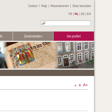
Contact
|
Help
|
Nieuwsbrieven
|
Onze leeszalen
FR
|
NL
|
DE
|
EN
fo
Zoekrobotten
Uw profiel