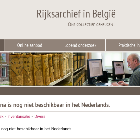
Rijksarchief in België
Ons collectief geheugen !
Online aanbod
Lopend onderzoek
Praktische in
ina is nog niet beschikbaar in het Nederlands.
-
-
ek
Inventarisatie
Divers
 nog niet beschikbaar in het Nederlands.