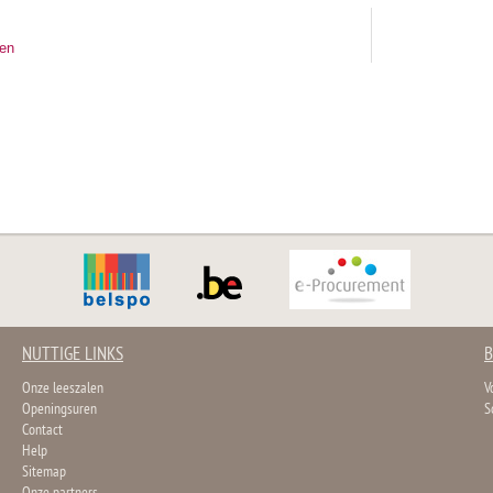
ten
NUTTIGE LINKS
B
Onze leeszalen
V
Openingsuren
S
Contact
Help
Sitemap