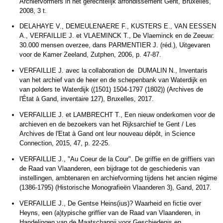
Archiefvormers in het gerechtelijk arrondissement Gent, Bruxelles,
2008, 3 t.
DELAHAYE V., DEMEULENAERE F., KUSTERS E., VAN EESSEN
A., VERFAILLIE J. et VLAEMINCK T., De Vlaeminck en de Zeeuw:
30.000 mensen overzee, dans PARMENTIER J. (réd.), Uitgevaren
voor de Kamer Zeeland, Zutphen, 2006, p. 47-87.
VERFAILLIE J. avec la collaboration de DUMALIN N., Inventaris
van het archief van de heer en de schepenbank van Waterdijk en
van polders te Waterdijk ((1501) 1504-1797 (1802)) (Archives de
l'État à Gand, inventaire 127), Bruxelles, 2017.
VERFAILLIE J. et LAMBRECHT T., Een nieuw onderkomen voor de
archieven en de bezoekers van het Rijksarchief te Gent / Les
Archives de l'Etat à Gand ont leur nouveau dépôt, in Science
Connection, 2015, 47, p. 22-25.
VERFAILLIE J., "Au Coeur de la Cour". De griffie en de griffiers van
de Raad van Vlaanderen, een bijdrage tot de geschiedenis van
instellingen, ambtenaren en archiefvorming tijdens het ancien régime
(1386-1795) (Historische Monografieën Vlaanderen 3), Gand, 2017.
VERFAILLIE J., De Gentse Heins(ius)? Waarheid en fictie over
Heyns, een (a)typische griffier van de Raad van Vlaanderen, in
Handelingen van de Maatschappij voor Geschiedenis en