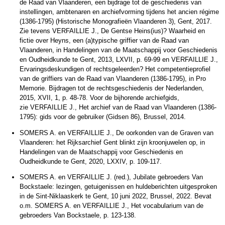
de Raad van Vlaanderen, een bijdrage tot de geschiedenis van
instellingen, ambtenaren en archiefvorming tijdens het ancien régime
(1386-1795) (Historische Monografieën Vlaanderen 3), Gent, 2017.
Zie tevens VERFAILLIE J., De Gentse Heins(ius)? Waarheid en
fictie over Heyns, een (a)typische griffier van de Raad van
Vlaanderen, in Handelingen van de Maatschappij voor Geschiedenis
en Oudheidkunde te Gent, 2013, LXVII, p. 69-99 en VERFAILLIE J.,
Ervaringsdeskundigen of rechtsgeleerden? Het competentieprofiel
van de griffiers van de Raad van Vlaanderen (1386-1795), in Pro
Memorie. Bijdragen tot de rechtsgeschiedenis der Nederlanden,
2015, XVII, 1, p. 48-78. Voor de bijhorende archiefgids,
zie VERFAILLIE J., Het archief van de Raad van Vlaanderen (1386-
1795): gids voor de gebruiker (Gidsen 86), Brussel, 2014.
SOMERS A. en VERFAILLIE J., De oorkonden van de Graven van
Vlaanderen: het Rijksarchief Gent blinkt zijn kroonjuwelen op, in
Handelingen van de Maatschappij voor Geschiedenis en
Oudheidkunde te Gent, 2020, LXXIV, p. 109-117.
SOMERS A. en VERFAILLIE J. (red.), Jubilate gebroeders Van
Bockstaele: lezingen, getuigenissen en huldeberichten uitgesproken
in de Sint-Niklaaskerk te Gent, 10 juni 2022, Brussel, 2022. Bevat
o.m. SOMERS A. en VERFAILLIE J., Het vocabularium van de
gebroeders Van Bockstaele, p. 123-138.