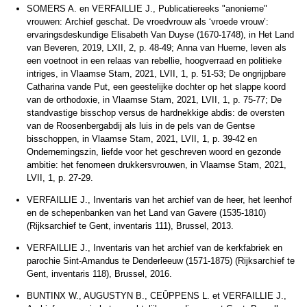
SOMERS A. en VERFAILLIE J., Publicatiereeks "anonieme"
vrouwen: Archief geschat. De vroedvrouw als ‘vroede vrouw’:
ervaringsdeskundige Elisabeth Van Duyse (1670-1748), in Het Land
van Beveren, 2019, LXII, 2, p. 48-49; Anna van Huerne, leven als
een voetnoot in een relaas van rebellie, hoogverraad en politieke
intriges, in Vlaamse Stam, 2021, LVII, 1, p. 51-53; De ongrijpbare
Catharina vande Put, een geestelijke dochter op het slappe koord
van de orthodoxie, in Vlaamse Stam, 2021, LVII, 1, p. 75-77; De
standvastige bisschop versus de hardnekkige abdis: de oversten
van de Roosenbergabdij als luis in de pels van de Gentse
bisschoppen, in Vlaamse Stam, 2021, LVII, 1, p. 39-42 en
Ondernemingszin, liefde voor het geschreven woord en gezonde
ambitie: het fenomeen drukkersvrouwen, in Vlaamse Stam, 2021,
LVII, 1, p. 27-29.
VERFAILLIE J., Inventaris van het archief van de heer, het leenhof
en de schepenbanken van het Land van Gavere (1535-1810)
(Rijksarchief te Gent, inventaris 111), Brussel, 2013.
VERFAILLIE J., Inventaris van het archief van de kerkfabriek en
parochie Sint-Amandus te Denderleeuw (1571-1875) (Rijksarchief te
Gent, inventaris 118), Brussel, 2016.
BUNTINX W., AUGUSTYN B., CEÛPPENS L. et VERFAILLIE J.,