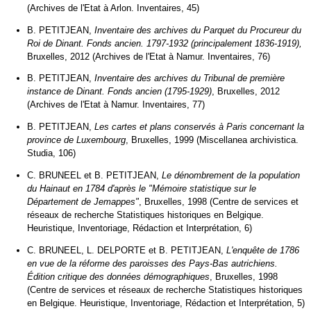
(Archives de l'Etat à Arlon. Inventaires, 45)
B. PETITJEAN,
Inventaire des archives du Parquet du Procureur du
Roi de Dinant. Fonds ancien. 1797-1932 (principalement 1836-1919),
Bruxelles, 2012 (Archives de l'Etat à Namur. Inventaires, 76)
B. PETITJEAN,
Inventaire des archives du Tribunal de première
instance de Dinant. Fonds ancien (1795-1929)
, Bruxelles, 2012
(Archives de l'Etat à Namur. Inventaires, 77)
B. PETITJEAN,
Les cartes et plans conservés à Paris concernant la
province de Luxembourg
, Bruxelles, 1999 (Miscellanea archivistica.
Studia, 106)
C. BRUNEEL et B. PETITJEAN,
Le dénombrement de la population
du Hainaut en 1784 d'après le "Mémoire statistique sur le
Département de Jemappes"
, Bruxelles, 1998 (Centre de services et
réseaux de recherche Statistiques historiques en Belgique.
Heuristique, Inventoriage, Rédaction et Interprétation, 6)
C. BRUNEEL, L. DELPORTE et B. PETITJEAN,
L'enquête de 1786
en vue de la réforme des paroisses des Pays-Bas autrichiens.
Édition critique des données démographiques
, Bruxelles, 1998
(Centre de services et réseaux de recherche Statistiques historiques
en Belgique. Heuristique, Inventoriage, Rédaction et Interprétation, 5)