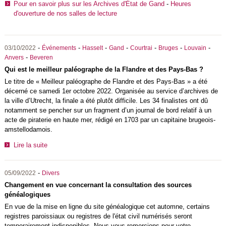
Pour en savoir plus sur les Archives d'État de Gand
-
Heures
d'ouverture de nos salles de lecture
-
-
-
-
-
-
-
03/10/2022
Événements
Hasselt
Gand
Courtrai
Bruges
Louvain
-
Anvers
Beveren
Qui est le meilleur paléographe de la Flandre et des Pays-Bas ?
Le titre de « Meilleur paléographe de Flandre et des Pays-Bas » a été
décerné ce samedi 1er octobre 2022. Organisée au service d’archives de
la ville d’Utrecht, la finale a été plutôt difficile. Les 34 finalistes ont dû
notamment se pencher sur un fragment d’un journal de bord relatif à un
acte de piraterie en haute mer, rédigé en 1703 par un capitaine brugeois-
amstellodamois.
Lire la suite
-
05/09/2022
Divers
Changement en vue concernant la consultation des sources
généalogiques
En vue de la mise en ligne du site généalogique cet automne, certains
registres paroissiaux ou registres de l'état civil numérisés seront
temporairement indisponibles. Nous vous remercions pour votre