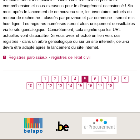
compréhension et nous excusons pour le désagrément occasionné ! Six
mois après le lancement de ce nouveau site, les inventaires actuels du
moteur de recherche - classés par province et par commune - seront mis
hors ligne. Les registres numérisés seront alors uniquement consultables
via le site généalogique. Concrètement, cela signifie que les URL
actuelles vont disparaître. Si vous avez effectué un lien vers ces
registres - dans un arbre généalogique ou sur un site internet-, celui-ci
devra être adapté après le lancement du site internet.
Registres paroissiaux
-
registres de l'état civil
1
2
3
4
5
6
7
8
9
10
11
12
13
14
15
16
17
18