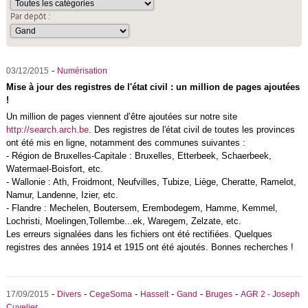
Par dépôt :
-
03/12/2015
Numérisation
Mise à jour des registres de l'état civil : un million de pages ajoutées
!
Un million de pages viennent d’être ajoutées sur notre site
http://search.arch.be
. Des registres de l'état civil de toutes les provinces
ont été mis en ligne, notamment des communes suivantes :
- Région de Bruxelles-Capitale : Bruxelles, Etterbeek, Schaerbeek,
Watermael-Boisfort, etc.
- Wallonie : Ath, Froidmont, Neufvilles, Tubize, Liège, Cheratte, Ramelot,
Namur, Landenne, Izier, etc.
- Flandre : Mechelen, Boutersem, Erembodegem, Hamme, Kemmel,
Lochristi, Moelingen,Tollembe
...
ek, Waregem, Zelzate, etc.
Les erreurs signalées dans les fichiers ont été rectifiées. Quelques
registres des années 1914 et 1915 ont été ajoutés. Bonnes recherches !
-
-
-
-
-
-
17/09/2015
Divers
CegeSoma
Hasselt
Gand
Bruges
AGR 2 - Joseph
Cuvelier