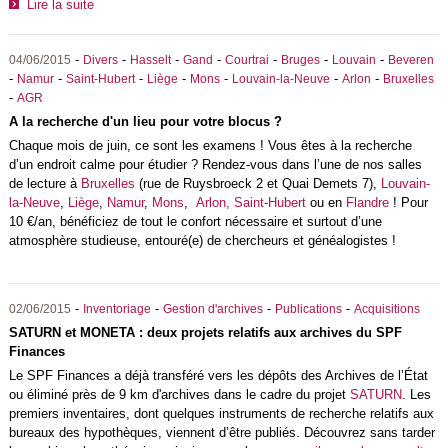
Lire la suite
-
-
-
-
-
-
-
04/06/2015
Divers
Hasselt
Gand
Courtrai
Bruges
Louvain
Beveren
-
-
-
-
-
-
-
Namur
Saint-Hubert
Liège
Mons
Louvain-la-Neuve
Arlon
Bruxelles
-
AGR
A la recherche d'un lieu pour votre blocus ?
Chaque mois de juin, ce sont les examens ! Vous êtes à la recherche
d’un endroit calme pour étudier ? Rendez-vous dans l’une de nos salles
de lecture à
Bruxelles
(rue de Ruysbroeck 2 et Quai Demets 7),
Louvain-
la-Neuve
,
Liège
,
Namur
,
Mons
,
Arlon,
Saint-Hubert
ou en
Flandre
! Pour
10 €/an, bénéficiez de tout le confort nécessaire et surtout d’une
atmosphère studieuse, entouré(e) de chercheurs et généalogistes !
-
-
-
-
02/06/2015
Inventoriage
Gestion d'archives
Publications
Acquisitions
SATURN et MONETA : deux projets relatifs aux archives du SPF
Finances
Le SPF Finances a déjà transféré vers les dépôts des Archives de l’État
ou éliminé près de 9 km d'archives dans le cadre du projet
SATURN
. Les
premiers inventaires, dont quelques instruments de recherche relatifs aux
bureaux des hypothèques, viennent d’être publiés. Découvrez sans tarder