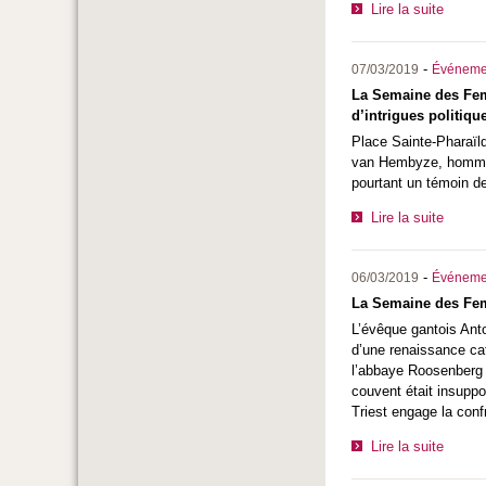
Lire la suite
-
07/03/2019
Événeme
La Semaine des Femm
d’intrigues politiqu
Place Sainte-Pharaïld
van Hembyze, homme po
pourtant un témoin 
Lire la suite
-
06/03/2019
Événeme
La Semaine des Femm
L’évêque gantois Anto
d’une renaissance ca
l’abbaye Roosenberg 
couvent était insupp
Triest engage la con
Lire la suite