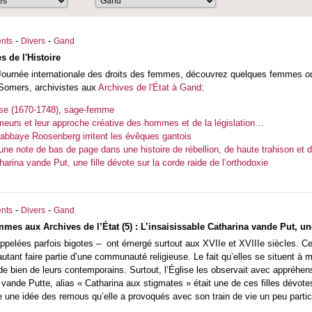
-
-
nts
Divers
Gand
 de l'Histoire
 Journée internationale des droits des femmes, découvrez quelques femmes
o
s Somers, archivistes aux
Archives de l'État à Gand
:
se (1670-1748), sage-femme
eurs et leur approche créative des hommes et de la législation…
abbaye Roosenberg irritent les évêques gantois
e note de bas de page dans une histoire de rébellion, de haute trahison et d’
harina vande Put, une fille dévote sur la corde raide de l’orthodoxie
-
-
nts
Divers
Gand
s aux Archives de l’État (5) : L’insaisissable Catharina vande Put, une 
 appelées parfois bigotes – ont émergé surtout aux XVIIe et XVIIIe siècles. 
autant faire partie d’une communauté religieuse. Le fait qu’elles se situent à m
 bien de leurs contemporains. Surtout, l’Église les observait avec appréhensio
 vande Putte, alias « Catharina aux stigmates » était une de ces filles dévo
e une idée des remous qu’elle a provoqués avec son train de vie un peu particu