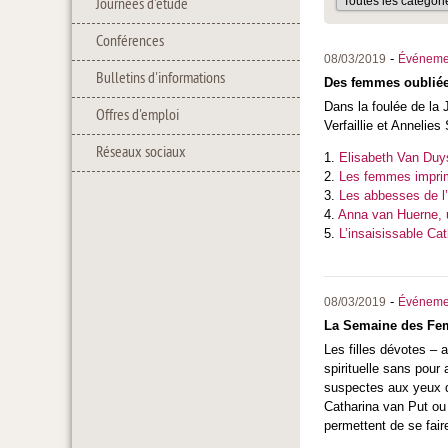
Journées d'étude
Conférences
-
08/03/2019
Événeme
Bulletins d'informations
Des femmes oubliées
Dans la foulée de la
Offres d'emploi
Verfaillie et Annelie
Réseaux sociaux
1.
Elisabeth Van Duy
2.
Les femmes imprim
3.
Les abbesses de l’
4.
Anna van Huerne, un
5.
L’insaisissable Cat
-
08/03/2019
Événeme
La Semaine des Femme
Les filles dévotes –
spirituelle sans pour 
suspectes aux yeux de
Catharina van Put ou
permettent de se fair