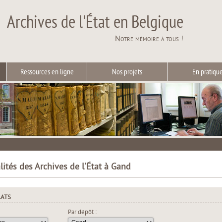
Archives de l'État en Belgique
Notre mémoire à tous !
Ressources en ligne
Nos projets
En pratiqu
lités des Archives de l'État à Gand
LATS
Par dépôt :