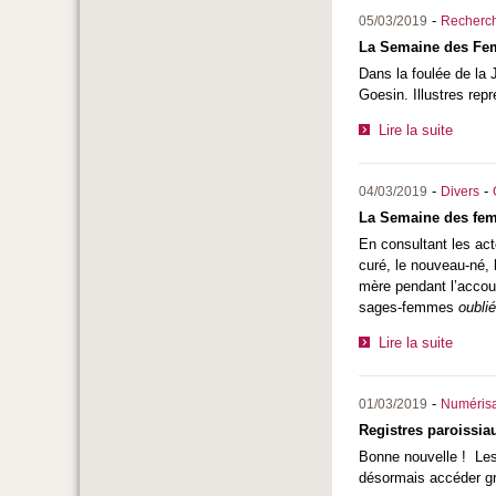
-
05/03/2019
Recherc
La Semaine des Femm
Dans la foulée de la
Goesin. Illustres rep
Lire la suite
-
-
04/03/2019
Divers
La Semaine des femm
En consultant les ac
curé, le nouveau-né, 
mère pendant l’accou
sages-femmes
oubli
Lire la suite
-
01/03/2019
Numérisa
Registres paroissiau
Bonne nouvelle ! Les 
désormais accéder gra