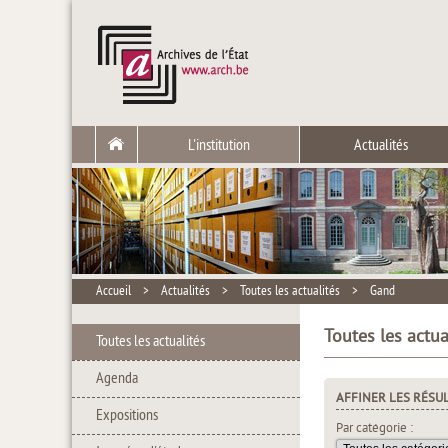
L'institution
Actualités
Accueil
>
Actualités
>
Toutes les actualités
>
Gand
Toutes les actua
Toutes les actualités
Agenda
AFFINER LES RÉSU
Expositions
Par catégorie :