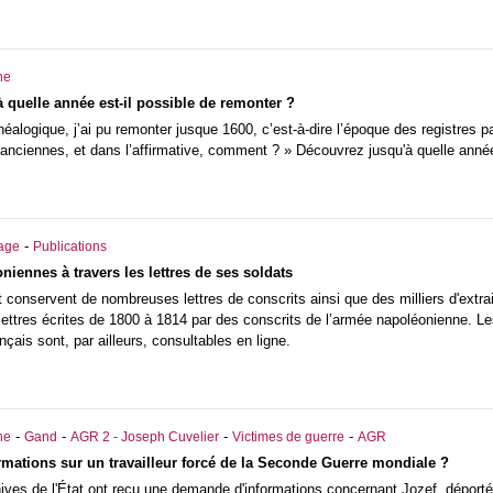
he
à quelle année est-il possible de remonter ?
alogique, j’ai pu remonter jusque 1600, c’est-à-dire l’époque des registres pa
nciennes, et dans l’affirmative, comment ? » Découvrez jusqu'à quelle année 
-
iage
Publications
iennes à travers les lettres de ses soldats
t conservent de nombreuses lettres de conscrits ainsi que des milliers d'extr
ettres écrites de 1800 à 1814 par des conscrits de l’armée napoléonienne. Le
çais sont, par ailleurs, consultables en ligne.
-
-
-
-
he
Gand
AGR 2 - Joseph Cuvelier
Victimes de guerre
AGR
rmations sur un travailleur forcé de la Seconde Guerre mondiale ?
ves de l'État ont reçu une demande d'informations concernant Jozef, déporté 