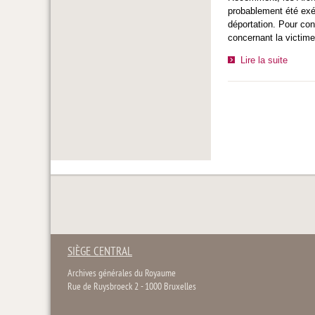
probablement été exéc
déportation. Pour con
concernant la victi
Lire la suite
SIÈGE CENTRAL
Archives générales du Royaume
Rue de Ruysbroeck 2 - 1000 Bruxelles