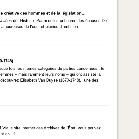
e créative des hommes et de la législation…
ubliées
de l'Histoire. Parmi celles-ci figurent les épouses De
amoureuses de l’écrit et pleines d’ambition.
0-1748)
aque fois les mêmes catégories de parties concernées : le
s-femmes – mais rarement leurs noms – qui ont assisté la
 découvrez Elisabeth Van Duyse (1670-1748), l'une des
 Via le site internet des Archives de l'État, vous pouvez
t civil !