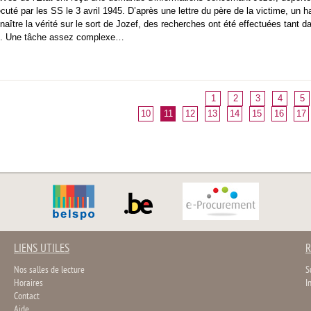
uté par les SS le 3 avril 1945. D’après une lettre du père de la victime, un ha
naître la vérité sur le sort de Jozef, des recherches ont été effectuées tant d
me. Une tâche assez complexe…
1
2
3
4
5
10
11
12
13
14
15
16
17
LIENS UTILES
R
Nos salles de lecture
S
Horaires
I
Contact
Aide