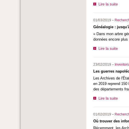
Lire la suite
-
01/03/2019
Recherc
Généalogie : jusqu'
« Dans mon arbre géné
données encore plus a
Lire la suite
-
23/02/2019
Inventor
Les guerres napoléon
Les Archives de l'Éta
en 2019 reprend 150 l
des départements fran
Lire la suite
-
01/02/2019
Recherc
Où trouver des info
Récemment, les Archi