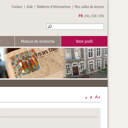
Contact
|
Aide
|
Bulletins d'informations
|
Nos salles de lecture
FR
|
NL
|
DE
|
EN
e
Moteurs de recherche
Votre profil