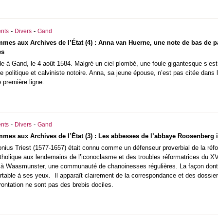
-
-
nts
Divers
Gand
es aux Archives de l’État (4) : Anna van Huerne, une note de bas de pag
es
e à Gand, le 4 août 1584. Malgré un ciel plombé, une foule gigantesque s’es
litique et calviniste notoire. Anna, sa jeune épouse, n’est pas citée dans les
de première ligne.
-
-
nts
Divers
Gand
es aux Archives de l’État (3) : Les abbesses de l’abbaye Roosenberg ir
nius Triest (1577-1657) était connu comme un défenseur proverbial de la réfor
tholique aux lendemains de l’iconoclasme et des troubles réformatrices du XV
à Waasmunster, une communauté de chanoinesses régulières. La façon dont l
ortable à ses yeux. Il apparaît clairement de la correspondance et des dossi
frontation ne sont pas des brebis dociles.