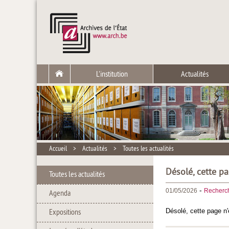
L'institution
Actualités
Accueil
>
Actualités
>
Toutes les actualités
Désolé, cette pa
Toutes les actualités
-
01/05/2026
Recherc
Agenda
Désolé, cette page n'
Expositions