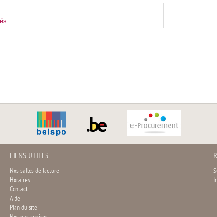
tés
LIENS UTILES
R
Nos salles de lecture
S
Horaires
I
Contact
Aide
Plan du site