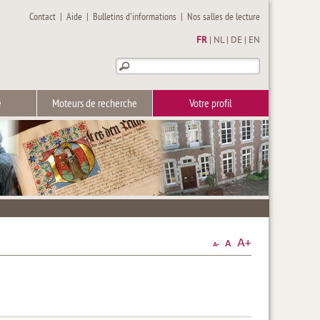
Contact
|
Aide
|
Bulletins d'informations
|
Nos salles de lecture
FR
|
NL
|
DE
|
EN
e
Moteurs de recherche
Votre profil