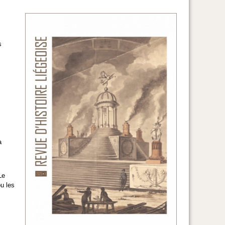
s
a
Le
u les