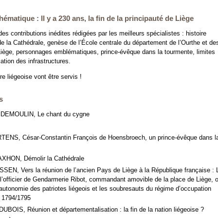
matique : Il y a 230 ans, la fin de la principauté de Liège
es contributions inédites rédigées par les meilleurs spécialistes : histoire
 de la Cathédrale, genèse de l’École centrale du département de l’Ourthe et de
 Liège, personnages emblématiques, prince-évêque dans la tourmente, limites
sation des infrastructures.
e liégeoise vont être servis !
s
o DEMOULIN, Le chant du cygne
TENS, César-Constantin François de Hoensbroech, un prince-évêque dans l
AXHON, Démolir la Cathédrale
ISSEN, Vers la réunion de l’ancien Pays de Liège à la République française : 
 l’officier de Gendarmerie Ribot, commandant amovible de la place de Liège, o
’autonomie des patriotes liégeois et les soubresauts du régime d’occupation
n 1794/1795
DUBOIS, Réunion et départementalisation : la fin de la nation liégeoise ?