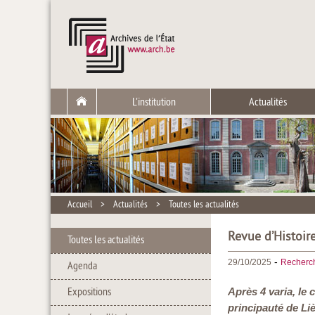
L'institution
Actualités
Accueil
>
Actualités
>
Toutes les actualités
Revue d’Histoire
Toutes les actualités
-
29/10/2025
Recherc
Agenda
Expositions
Après 4 varia, le
principauté de Li