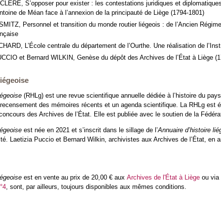
CLÈRE, S’opposer pour exister : les contestations juridiques et diplomatique
ntoine de Méan face à l’annexion de la principauté de Liège (1794-1801)
SMITZ, Personnel et transition du monde routier liégeois : de l’Ancien Régime
ançaise
HARD, L’École centrale du département de l’Ourthe. Une réalisation de l’Instr
UCCIO et Bernard WILKIN, Genèse du dépôt des Archives de l’État à Liège (
liégeoise
iégeoise
(RHLg) est une revue scientifique annuelle dédiée à l’histoire du pa
n recensement des mémoires récents et un agenda scientifique. La RHLg est éd
 concours des Archives de l’État. Elle est publiée avec le soutien de la Fédéra
iégeoise
est née en 2021 et s’inscrit dans le sillage de l’
Annuaire d’histoire li
ité. Laetizia Puccio et Bernard Wilkin, archivistes aux Archives de l’État, en a
iégeoise
est en vente au prix de 20,00 € aux
Archives de l'État à Liège
ou via
°4
, sont, par ailleurs, toujours disponibles aux mêmes conditions.