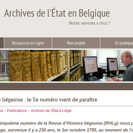
Archives de l'État en Belgique
Notre mémoire à tous !
Ressources en ligne
Nos projets
En pratiqu
 liégeoise : le 5e numéro vient de paraître
-
-
he
Publications
Archives de l'État à Liège
 cinquième numéro de la
Revue d’Histoire liégeoise
(RHLg) nous pl
ège, survenue il y a 230 ans, le 1er octobre 1795, au moment de l