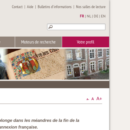
Contact
|
Aide
|
Bulletins d'informations
|
Nos salles de lecture
FR
|
NL
|
DE
|
EN
e
Moteurs de recherche
Votre profil
onge dans les méandres de la fin de la
’annexion française.