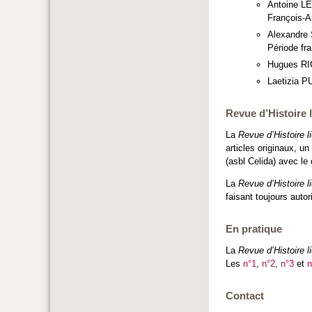
Antoine LE
François-A
Alexandre 
Période fr
Hugues RIC
Laetizia P
Revue d’Histoire 
La
Revue d’Histoire l
articles originaux, u
(asbl Celida) avec le
La
Revue d’Histoire l
faisant toujours autor
En pratique
La
Revue d’Histoire l
Les
n°1
,
n°2
,
n°3
et
n
Contact