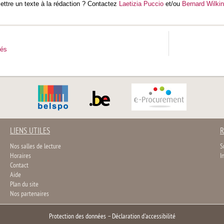
ttre un texte à la rédaction ? Contactez
Laetizia Puccio
et/ou
Bernard Wilkin
tés
LIENS UTILES
R
Nos salles de lecture
S
Horaires
I
Contact
Aide
Plan du site
Nos partenaires
Protection des données
–
Déclaration d'accessibilité