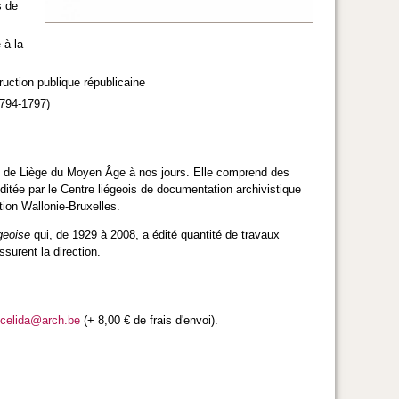
s de
 à la
uction publique républicaine
1794-1797)
ys de Liège du Moyen Âge à nos jours. Elle comprend des
itée par le Centre liégeois de documentation archivistique
tion Wallonie-Bruxelles.
égeoise
qui, de 1929 à 2008, a édité quantité de travaux
ssurent la direction.
celida@arch.be
(+ 8,00 € de frais d'envoi).