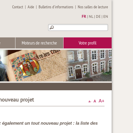
Contact
|
Aide
|
Bulletins d'informations
|
Nos salles de lecture
FR
|
NL
|
DE
|
EN
e
Moteurs de recherche
Votre profil
 nouveau projet
également un tout nouveau projet : la liste des