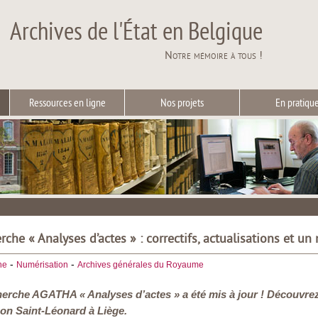
Archives de l'État en Belgique
Notre mémoire à tous !
Ressources en ligne
Nos projets
En pratiqu
che « Analyses d’actes » : correctifs, actualisations et un
-
-
he
Numérisation
Archives générales du Royaume
erche AGATHA « Analyses d’actes » a été mis à jour ! Découvrez 
son Saint-Léonard à Liège.