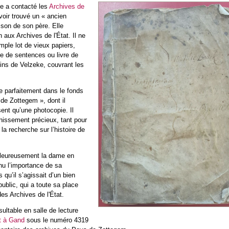
me a contacté les
Archives de
oir trouvé un « ancien
ison de son père. Elle
n aux Archives de l'État. Il ne
imple lot de vieux papiers,
re de sentences ou livre de
ns de Velzeke, couvrant les
e parfaitement dans le fonds
de Zottegem », dont il
sent qu’une photocopie. Il
chissement précieux, tant pour
 la recherche sur l’histoire de
leureusement la dame en
nu l’importance de sa
 qu’il s’agissait d’un bien
ublic, qui a toute sa place
des Archives de l'État.
ltable en salle de lecture
at à Gand
sous le numéro 4319