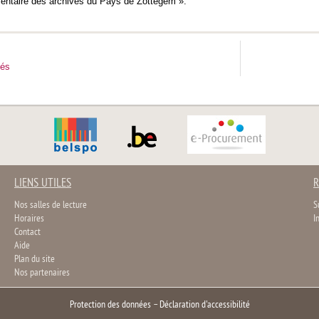
entaire des archives du Pays de Zottegem ».
tés
LIENS UTILES
R
Nos salles de lecture
S
Horaires
I
Contact
Aide
Plan du site
Nos partenaires
Protection des données
–
Déclaration d'accessibilité