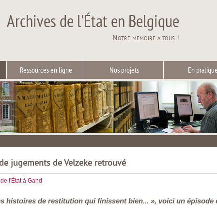
Archives de l'État en Belgique
Notre mémoire à tous !
Ressources en ligne
Nos projets
En pratiqu
 de jugements de Velzeke retrouvé
de l'État à Gand
s histoires de restitution qui finissent bien... », voici un épiso