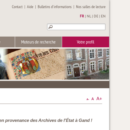
Contact
|
Aide
|
Bulletins d'informations
|
Nos salles de lecture
FR
|
NL
|
DE
|
EN
e
Moteurs de recherche
Votre profil
de en provenance des Archives de l'État à Gand !