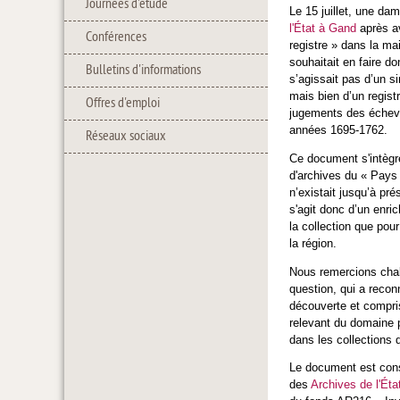
Journées d'étude
Le 15 juillet, une da
l'État à Gand
après av
Conférences
registre » dans la ma
souhaitait en faire do
Bulletins d'informations
s’agissait pas d’un s
mais bien d’un regist
Offres d'emploi
jugements des échevi
années 1695-1762.
Réseaux sociaux
Ce document s'intègr
d'archives du « Pays 
n’existait jusqu’à pré
s'agit donc d’un enri
la collection que pour
la région.
Nous remercions cha
question, qui a recon
découverte et compris
relevant du domaine p
dans les collections 
Le document est consu
des
Archives de l'Ét