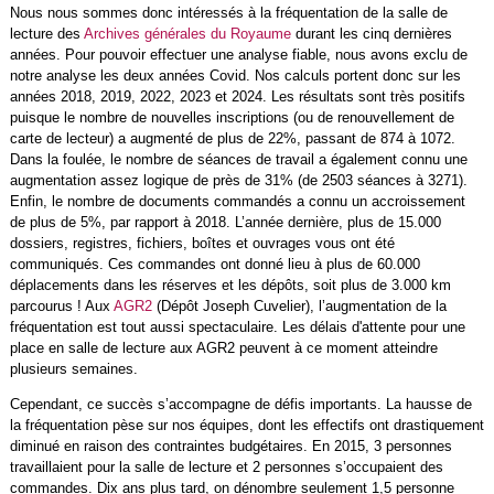
Nous nous sommes donc intéressés à la fréquentation de la salle de
lecture des
Archives générales du Royaume
durant les cinq dernières
années. Pour pouvoir effectuer une analyse fiable, nous avons exclu de
notre analyse les deux années Covid. Nos calculs portent donc sur les
années 2018, 2019, 2022, 2023 et 2024. Les résultats sont très positifs
puisque le nombre de nouvelles inscriptions (ou de renouvellement de
carte de lecteur) a augmenté de plus de 22%, passant de 874 à 1072.
Dans la foulée, le nombre de séances de travail a également connu une
augmentation assez logique de près de 31% (de 2503 séances à 3271).
Enfin, le nombre de documents commandés a connu un accroissement
de plus de 5%, par rapport à 2018. L’année dernière, plus de 15.000
dossiers, registres, fichiers, boîtes et ouvrages vous ont été
communiqués. Ces commandes ont donné lieu à plus de 60.000
déplacements dans les réserves et les dépôts, soit plus de 3.000 km
parcourus ! Aux
AGR2
(Dépôt Joseph Cuvelier), l’augmentation de la
fréquentation est tout aussi spectaculaire. Les délais d'attente pour une
place en salle de lecture aux AGR2 peuvent à ce moment atteindre
plusieurs semaines.
Cependant, ce succès s’accompagne de défis importants. La hausse de
la fréquentation pèse sur nos équipes, dont les effectifs ont drastiquement
diminué en raison des contraintes budgétaires. En 2015, 3 personnes
travaillaient pour la salle de lecture et 2 personnes s’occupaient des
commandes. Dix ans plus tard, on dénombre seulement 1,5 personne