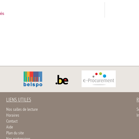
tés
LIENS UTILES
R
Nos salles de lecture
S
Horaires
I
Contact
Aide
Plan du site