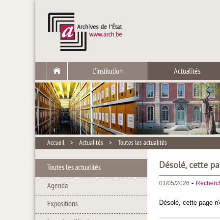
L'institution
Actualités
Accueil
>
Actualités
>
Toutes les actualités
Désolé, cette pa
Toutes les actualités
-
01/05/2026
Recherc
Agenda
Désolé, cette page n'
Expositions