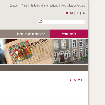
Contact
|
Aide
|
Bulletins d'informations
|
Nos salles de lecture
FR
|
NL
|
DE
|
EN
e
Moteurs de recherche
Votre profil