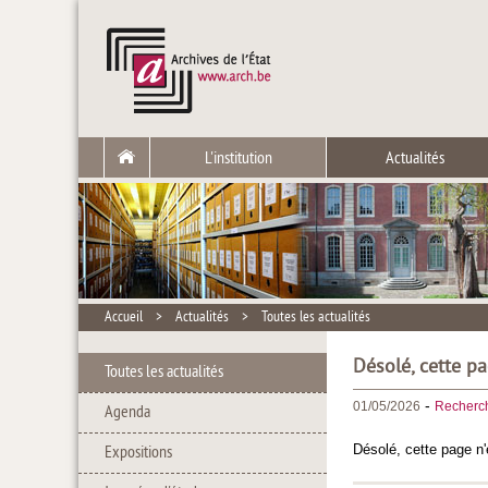
L'institution
Actualités
Accueil
>
Actualités
>
Toutes les actualités
Désolé, cette pa
Toutes les actualités
-
01/05/2026
Recherc
Agenda
Désolé, cette page n'
Expositions