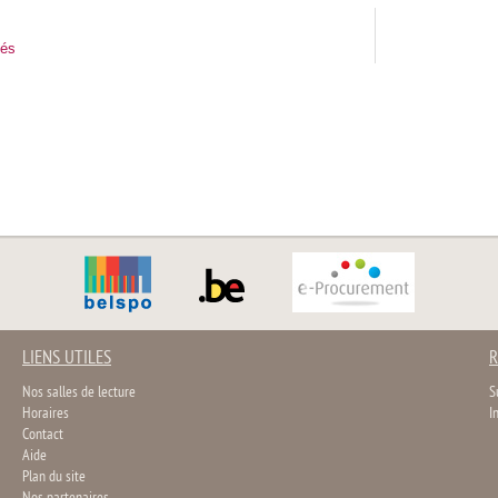
tés
LIENS UTILES
R
Nos salles de lecture
S
Horaires
I
Contact
Aide
Plan du site