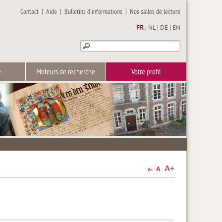
Contact
|
Aide
|
Bulletins d'informations
|
Nos salles de lecture
FR
|
NL
|
DE
|
EN
e
Moteurs de recherche
Votre profil