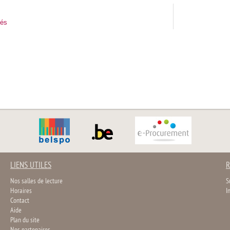
tés
LIENS UTILES
R
Nos salles de lecture
S
Horaires
I
Contact
Aide
Plan du site