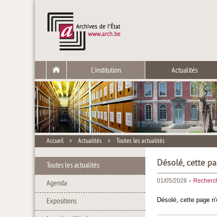
L'institution
Actualités
Accueil
>
Actualités
>
Toutes les actualités
Désolé, cette pa
Toutes les actualités
-
01/05/2026
Recherc
Agenda
Désolé, cette page n'
Expositions