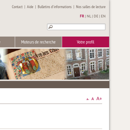
Contact
|
Aide
|
Bulletins d'informations
|
Nos salles de lecture
FR
|
NL
|
DE
|
EN
e
Moteurs de recherche
Votre profil