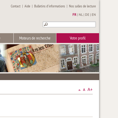
Contact
|
Aide
|
Bulletins d'informations
|
Nos salles de lecture
FR
|
NL
|
DE
|
EN
e
Moteurs de recherche
Votre profil