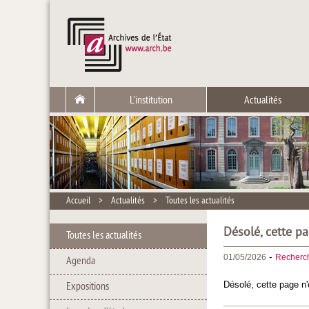
L'institution
Actualités
Accueil
>
Actualités
>
Toutes les actualités
Désolé, cette pa
Toutes les actualités
-
01/05/2026
Recherc
Agenda
Désolé, cette page n'
Expositions