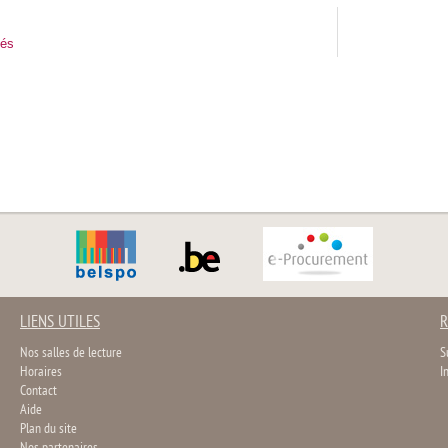
tés
LIENS UTILES
R
Nos salles de lecture
S
Horaires
I
Contact
Aide
Plan du site