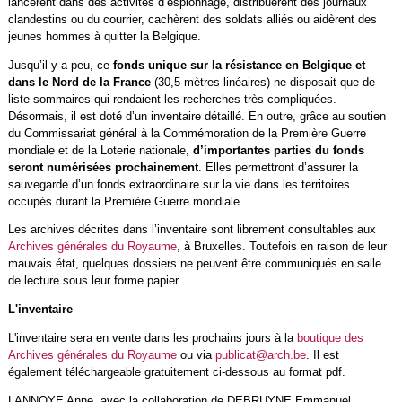
lancèrent dans des activités d’espionnage, distribuèrent des journaux
clandestins ou du courrier, cachèrent des soldats alliés ou aidèrent des
jeunes hommes à quitter la Belgique.
Jusqu’il y a peu, ce
fonds unique sur la résistance en Belgique et
dans le Nord de la France
(30,5 mètres linéaires)
ne disposait que de
liste sommaires qui rendaient les recherches très compliquées.
Désormais, il est doté d’un inventaire détaillé. En outre, grâce au soutien
du Commissariat général à la Commémoration de la Première Guerre
mondiale et de la Loterie nationale,
d’importantes parties du fonds
seront numérisées prochainement
. Elles permettront d’assurer la
sauvegarde d’un fonds extraordinaire sur la vie dans les territoires
occupés durant la Première Guerre mondiale.
Les archives décrites dans l’inventaire sont librement consultables aux
Archives générales du Royaume
, à Bruxelles. Toutefois en raison de leur
mauvais état, quelques dossiers ne peuvent être communiqués en salle
de lecture sous leur forme papier.
L'inventaire
L'inventaire sera en vente dans les prochains jours à la
boutique des
Archives générales du Royaume
ou via
publicat@arch.be
. Il est
également téléchargeable gratuitement ci-dessous au format pdf.
LANNOYE Anne, avec la collaboration de DEBRUYNE Emmanuel,