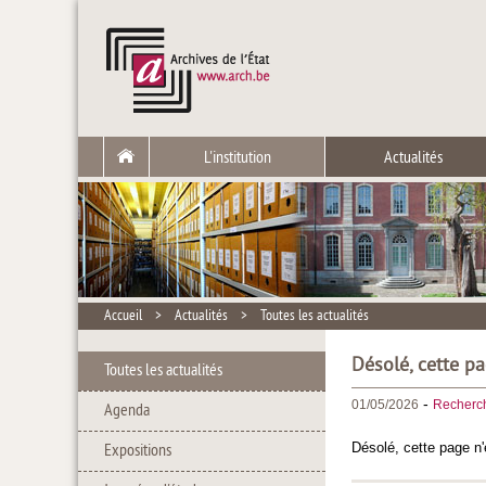
L'institution
Actualités
Accueil
>
Actualités
>
Toutes les actualités
Désolé, cette pa
Toutes les actualités
-
01/05/2026
Recherc
Agenda
Désolé, cette page n'
Expositions