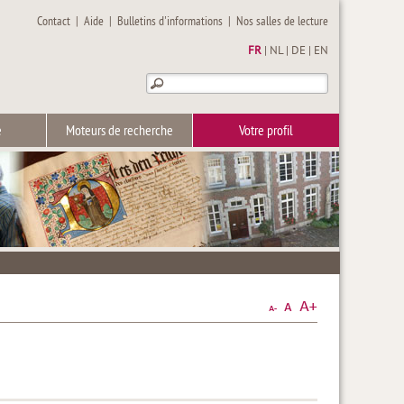
Contact
|
Aide
|
Bulletins d'informations
|
Nos salles de lecture
FR
|
NL
|
DE
|
EN
e
Moteurs de recherche
Votre profil