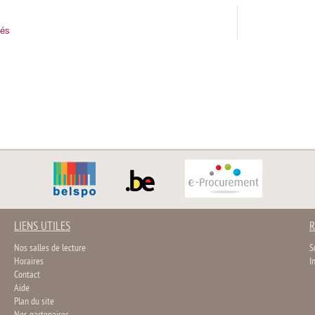
tés
LIENS UTILES
R
Nos salles de lecture
S
Horaires
I
Contact
Aide
Plan du site