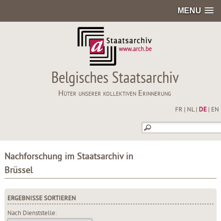
MENU
Belgisches Staatsarchiv
Hüter unserer kollektiven Erinnerung
FR
|
NL
|
DE
|
EN
Nachforschung im Staatsarchiv in
Brüssel
ERGEBNISSE SORTIEREN
Nach Dienststelle: