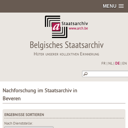
MENU
Belgisches Staatsarchiv
Hüter unserer kollektiven Erinnerung
FR
|
NL
|
DE
|
EN
Nachforschung im Staatsarchiv in
Beveren
ERGEBNISSE SORTIEREN
Nach Dienststelle: