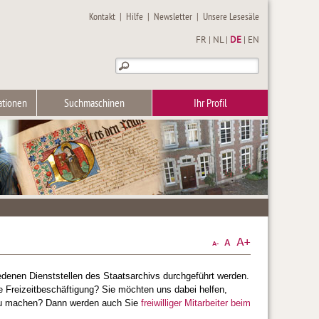
Kontakt
|
Hilfe
|
Newsletter
|
Unsere Lesesäle
FR
|
NL
|
DE
|
EN
ationen
Suchmaschinen
Ihr Profil
hiedenen Dienststellen des Staatsarchivs durchgeführt werden.
e Freizeitbeschäftigung? Sie möchten uns dabei helfen,
h zu machen? Dann werden auch Sie
freiwilliger Mitarbeiter beim