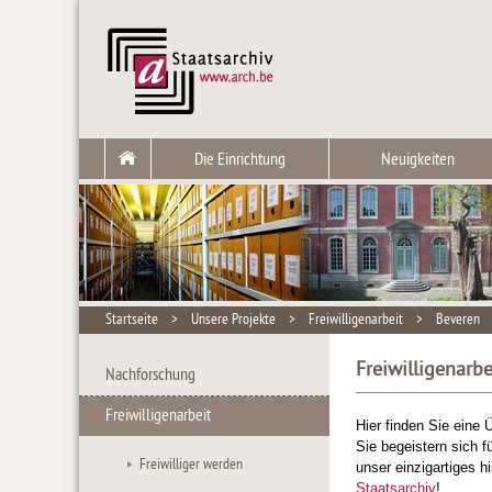
Die Einrichtung
Neuigkeiten
Startseite
>
Unsere Projekte
>
Freiwilligenarbeit
>
Beveren
Freiwilligenarbe
Nachforschung
Freiwilligenarbeit
Hier finden Sie eine 
Sie begeistern sich 
Freiwilliger werden
unser einzigartiges 
Staatsarchiv
!