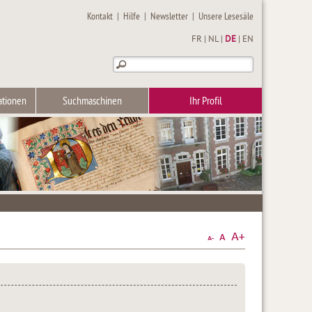
Kontakt
|
Hilfe
|
Newsletter
|
Unsere Lesesäle
FR
|
NL
|
DE
|
EN
ationen
Suchmaschinen
Ihr Profil