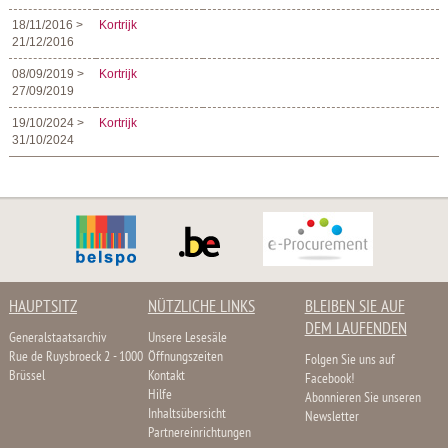
18/11/2016 >
Kortrijk
21/12/2016
08/09/2019 >
Kortrijk
27/09/2019
19/10/2024 >
Kortrijk
31/10/2024
HAUPTSITZ
NÜTZLICHE LINKS
BLEIBEN SIE AUF
DEM LAUFENDEN
Generalstaatsarchiv
Unsere Lesesäle
Rue de Ruysbroeck 2 - 1000
Öffnungszeiten
Folgen Sie uns auf
Brüssel
Kontakt
Facebook!
Hilfe
Abonnieren Sie unseren
Inhaltsübersicht
Newsletter
Partnereinrichtungen