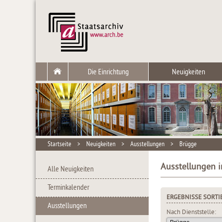
Die Einrichtung
Neuigkeiten
Startseite
>
Neuigkeiten
>
Ausstellungen
>
Brügge
Ausstellungen i
Alle Neuigkeiten
Terminkalender
ERGEBNISSE SORTI
Ausstellungen
Nach Dienststelle: