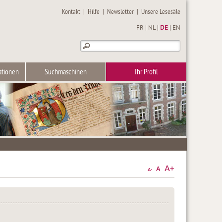
Kontakt
|
Hilfe
|
Newsletter
|
Unsere Lesesäle
FR
|
NL
|
DE
|
EN
ationen
Suchmaschinen
Ihr Profil