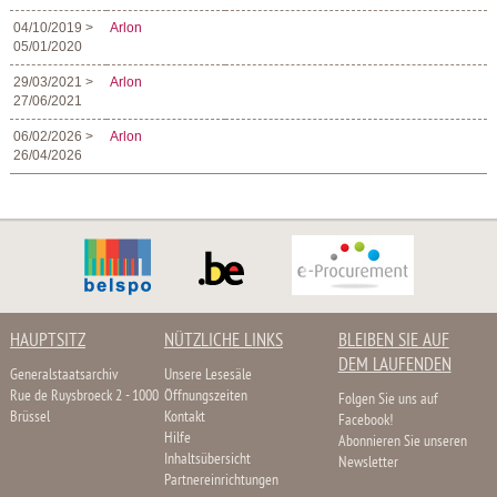
04/10/2019 >
Arlon
05/01/2020
29/03/2021 >
Arlon
27/06/2021
06/02/2026 >
Arlon
26/04/2026
HAUPTSITZ
NÜTZLICHE LINKS
BLEIBEN SIE AUF
DEM LAUFENDEN
Generalstaatsarchiv
Unsere Lesesäle
Rue de Ruysbroeck 2 - 1000
Öffnungszeiten
Folgen Sie uns auf
Brüssel
Kontakt
Facebook!
Hilfe
Abonnieren Sie unseren
Inhaltsübersicht
Newsletter
Partnereinrichtungen